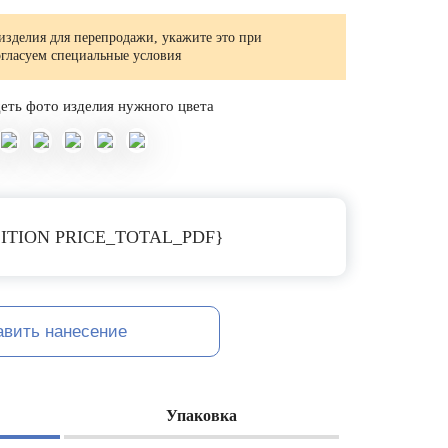
изделия для перепродажи, укажите это при
огласуем специальные условия
еть фото изделия нужного цвета
ITION PRICE_TOTAL_PDF}
авить нанесение
Упаковка