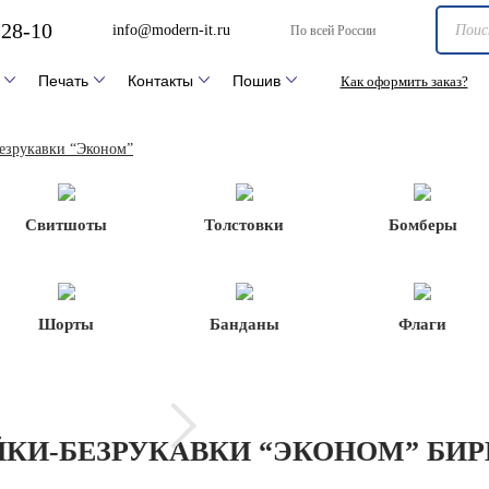
-28-10
info@modern-it.ru
По всей России
Печать
Контакты
Пошив
Как оформить заказ?
езрукавки “Эконом”
Свитшоты
Толстовки
Бомберы
Шорты
Банданы
Флаги
КИ-БЕЗРУКАВКИ “ЭКОНОМ” БИ