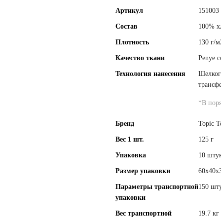
Артикул
151003
Состав
100% х
Плотность
130 г/м
Качество ткани
Penye c
Технология нанесения
Шелког
трансф
*
В пор
Бренд
Topic T
Вес 1 шт.
125 г
Упаковка
10 штук
Размер упаковки
60x40x
Параметры транспортной
150 шту
упаковки
Вес транспортной
19.7 кг