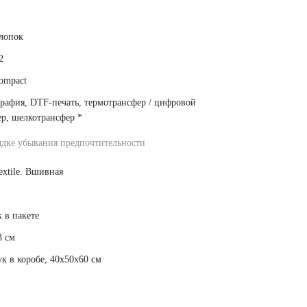
лопок
2
ompact
рафия, DTF-печать, термотрансфер / цифровой
ер, шелкотрансфер
*
ядке убывания предпочтительности
extile. Вшивная
 в пакете
3 см
к в коробе, 40x50x60 см