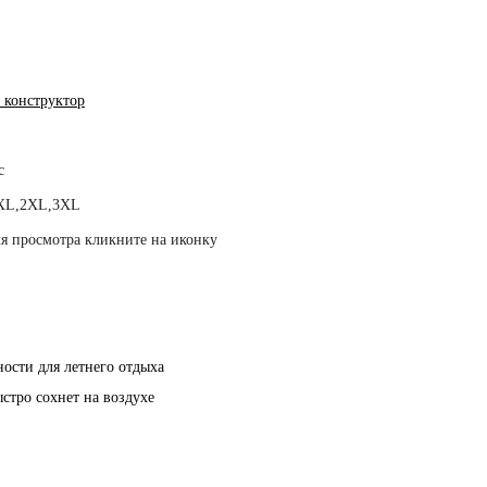
 конструктор
с
XL,2XL,3XL
я просмотра кликните на иконку
ости для летнего отдыха
cтро сохнет на воздухе