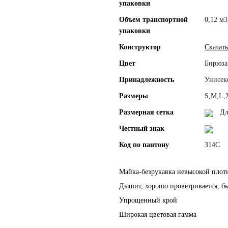
упаковки
Объем транспортной
0,12 м3
упаковки
Конструктор
Скачать
Цвет
Бирюза
Принадлежность
Унисек
Размеры
S,M,L,
Размерная сетка
Дл
Честный знак
Код по пантону
314C
Майка-безрукавка невысокой плотн
Дышит, хорошо проветривается, бы
Упрощенный крой
Широкая цветовая гамма