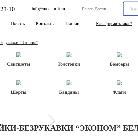
-28-10
info@modern-it.ru
По всей России
Печать
Контакты
Пошив
Как оформить заказ?
езрукавки “Эконом”
Свитшоты
Толстовки
Бомберы
Шорты
Банданы
Флаги
ЙКИ-БЕЗРУКАВКИ “ЭКОНОМ” БЕ