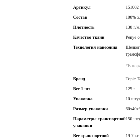
Артикул
151002
Состав
100% х
Плотность
130 г/м
Качество ткани
Penye c
Технология нанесения
Шелког
трансф
*
В пор
Бренд
Topic T
Вес 1 шт.
125 г
Упаковка
10 штук
Размер упаковки
60x40x
Параметры транспортной
150 шту
упаковки
Вес транспортной
19.7 кг