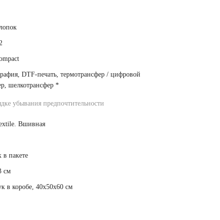
лопок
2
ompact
рафия, DTF-печать, термотрансфер / цифровой
ер, шелкотрансфер
*
ядке убывания предпочтительности
extile. Вшивная
 в пакете
3 см
к в коробе, 40x50x60 см