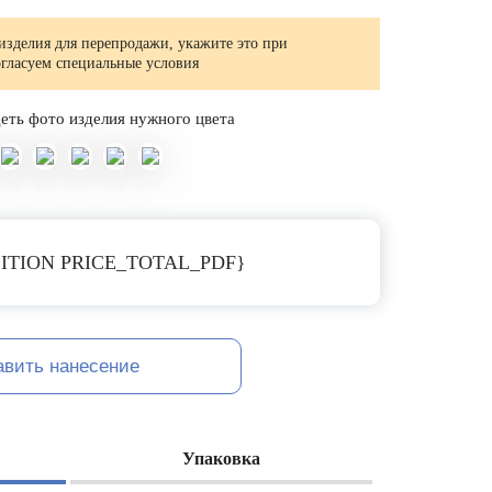
изделия для перепродажи, укажите это при
огласуем специальные условия
еть фото изделия нужного цвета
ITION PRICE_TOTAL_PDF}
авить нанесение
Упаковка