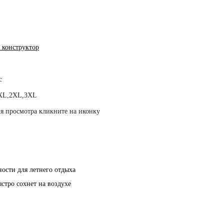
 конструктор
с
XL,2XL,3XL
я просмотра кликните на иконку
ости для летнего отдыха
cтро сохнет на воздухе