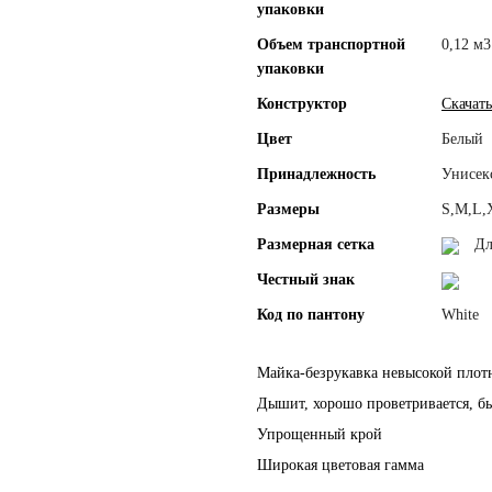
упаковки
Объем транспортной
0,12 м3
упаковки
Конструктор
Скачать
Цвет
Белый
Принадлежность
Унисек
Размеры
S,M,L,
Размерная сетка
Дл
Честный знак
Код по пантону
White
Майка-безрукавка невысокой плотн
Дышит, хорошо проветривается, бы
Упрощенный крой
Широкая цветовая гамма