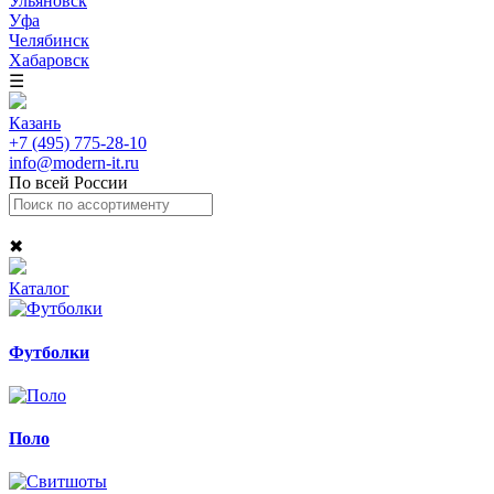
Ульяновск
Уфа
Челябинск
Хабаровск
☰
Казань
+7 (495) 775-28-10
info@modern-it.ru
По всей России
✖
Каталог
Футболки
Поло