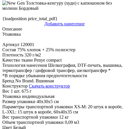
{loadposition price_total_pdf}
Добавить нанесение
Описание
Упаковка
Артикул
120001
Состав
75% хлопок + 25% полиэстер
Плотность
320 г/м2
Качество ткани
Penye compact
Технология нанесения
Шелкография, DTF-печать, вышивка,
термотрансфер / цифровой трансфер, шелкотрансфер
*
*
В порядке убывания предпочтительности
Бренд
No Brand. Вшивная
Конструктор
Скачать конструктор
Вес 1 шт.
675 г
Упаковка
индивидуальная
Размер упаковки
40x30х5 см
Параметры транспортной упаковки
XS-M: 20 штук в коробе,
L-3XL: 15 штук в коробе, 60x40x35 см
Вес транспортной упаковки
12 кг
Объем транспортной упаковки
0,09 м3
Цвет
Белый