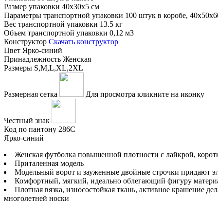
Размер упаковки
40х30х5 см
Параметры транспортной упаковки
100 штук в коробе, 40x50x6
Вес транспортной упаковки
13.5 кг
Объем транспортной упаковки
0,12 м3
Конструктор
Скачать конструктор
Цвет
Ярко-синий
Принадлежность
Женская
Размеры
S,M,L,XL,2XL
Размерная сетка
Для просмотра кликните на иконку
Честный знак
Код по пантону
286C
Ярко-синий
Женская футболка повышенной плотности с лайкрой, корот
Приталенная модель
Модельный ворот и зауженные двойные строчки придают э
Комфортный, мягкий, идеально облегающий фигуру матери
Плотная вязка, износостойкая ткань, активное крашение д
многолетней носки