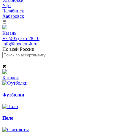
Ульяновск
Уфа
Челябинск
Хабаровск
☰
Казань
+7 (495) 775-28-10
info@modern-it.ru
По всей России
✖
Каталог
Футболки
Поло