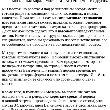
Московская Биржа, Мособлгаз, ВГТРК и многих других.
Мы постоянно работаем над расширением ассортимента и
готовы радовать новинками наших постоянных и новых
клиентов. Нами освоены
самые современные технологии
изготовления трикотажных изделий
, которые позволяют
предлагать клиентам только самую качественную продукцию.
Дают возможность сделать это и
высокопроизводительные
линии
. Нами используется труд высококвалифицированных
специалистов, которым досконально известна технология, все
её особенности, влияющие на производственный процесс.
Мы уделяем внимание и качеству полотна и технологии
,
которые используются нами. Применяя высококачественную
основу, мы сможем предложить Вам продукцию, которая не
подвержена истиранию, быстрому износу и сможет
прослужить Вам очень длительный период времени, не
выцветая, не теряя формы и не меняя свои размеры. И всё это
при оптимальной её стоимости по соотношению цена /
качество.
Кроме того, в компании «Модерн» выполнение заказов
осуществляется в
рекордно короткие сроки
. В период
плановой загрузки производства (вне высокого сезона) уже
спустя 3-5 рабочих дней Вы сможете забрать свой заказ, даже
если Вы хотите приобрести индивидуальную или