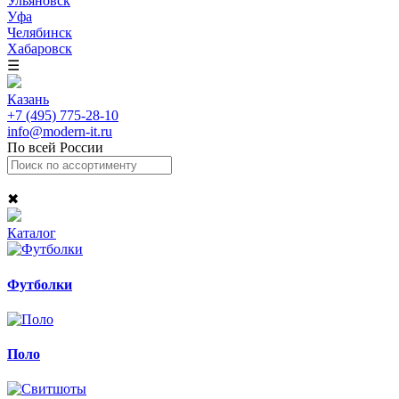
Ульяновск
Уфа
Челябинск
Хабаровск
☰
Казань
+7 (495) 775-28-10
info@modern-it.ru
По всей России
✖
Каталог
Футболки
Поло