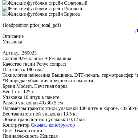
{loadposition price_total_pdf}
Д
Описание
Упаковка
Артикул
260023
Состав
92% хлопок + 8% лайкра
Качество ткани
Penye compact
Плотность
180 г/м2
Технология нанесения
Вышивка, DTF-печать, термотрансфер /
*
В порядке убывания предпочтительности
Бренд
Modern. Печатная бирка
Вес 1 шт.
125 г
Упаковка
10 штук в пакете
Размер упаковки
40х30х5 см
Параметры транспортной упаковки
100 штук в коробе, 40x50x6
Вес транспортной упаковки
13.5 кг
Объем транспортной упаковки
0,12 м3
Конструктор
Скачать конструктор
Цвет
Темно-синий
Принадлежность
Женская