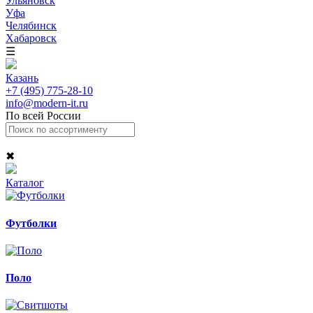
Ульяновск
Уфа
Челябинск
Хабаровск
☰
Казань
+7 (495) 775-28-10
info@modern-it.ru
По всей России
✖
Каталог
Футболки
Поло