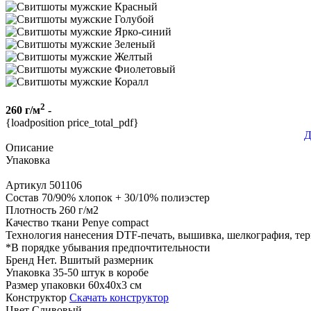
2
260 г/м
-
{loadposition price_total_pdf}
Д
Описание
Упаковка
Артикул
501106
Состав
70/90% хлопок + 30/10% полиэстер
Плотность
260 г/м2
Качество ткани
Penye compact
Технология нанесения
DTF-печать, вышивка, шелкография, те
*
В порядке убывания предпочтительности
Бренд
Нет. Вшитый размерник
Упаковка
35-50 штук в коробе
Размер упаковки
60x40x3 см
Конструктор
Скачать конструктор
Цвет
Сливовый