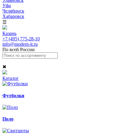
Ульяновск
Уфа
Челябинск
Хабаровск
☰
Казань
+7 (495) 775-28-10
info@modern-it.ru
По всей России
✖
Каталог
Футболки
Поло